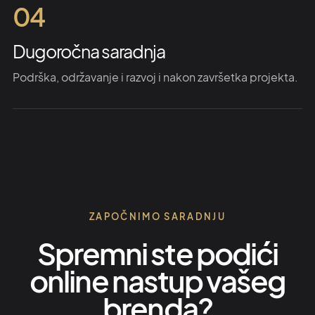
04
Dugoročna saradnja
Podrška, održavanje i razvoj i nakon završetka projekta.
ZAPOČNIMO SARADNJU
Spremni ste podići
online nastup vašeg
brenda?