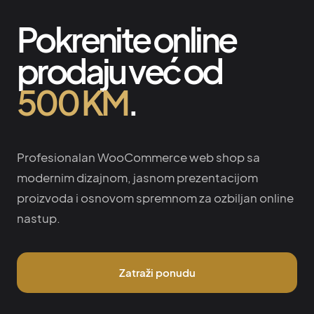
Pokrenite online
prodaju već od
500 KM
.
Profesionalan WooCommerce web shop sa
modernim dizajnom, jasnom prezentacijom
proizvoda i osnovom spremnom za ozbiljan online
nastup.
Zatraži ponudu