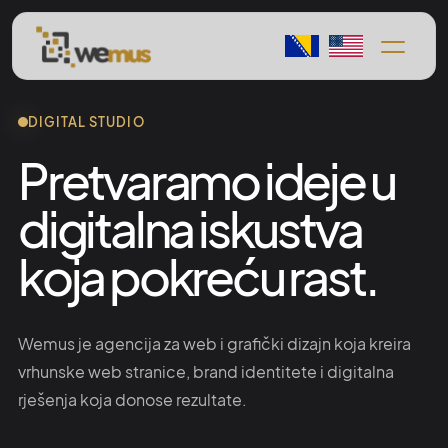
DIGITAL STUDIO
Pretvaramo ideje u
digitalna iskustva
koja pokreću rast.
Wemus je agencija za web i grafički dizajn koja kreira
vrhunske web stranice, brand identitete i digitalna
rješenja koja donose rezultate.