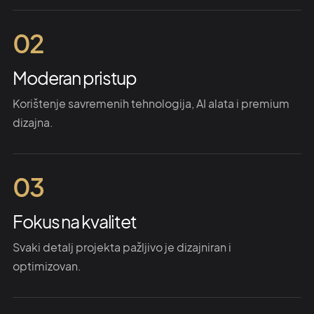
02
Moderan pristup
Korištenje savremenih tehnologija, AI alata i premium
dizajna.
03
Fokus na kvalitet
Svaki detalj projekta pažljivo je dizajniran i
optimizovan.