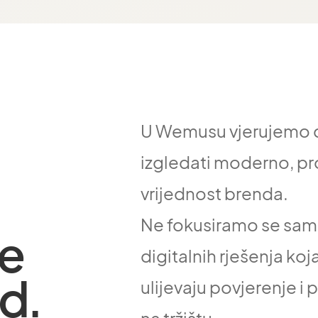
U Wemusu vjerujemo da
izgledati moderno, pro
vrijednost brenda.
Ne fokusiramo se samo
je
digitalnih rješenja koj
ed.
ulijevaju povjerenje i