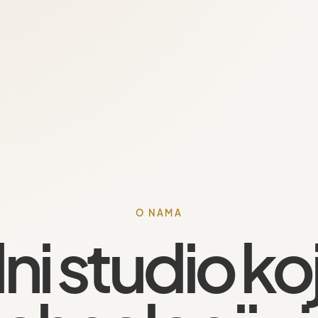
O NAMA
lni studio koj