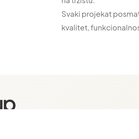
na tržištu.
Svaki projekat posma
kvalitet, funkcionalnos
up
ektima.