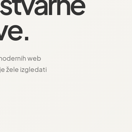
i stvarne
ve.
u modernih web
je žele izgledati