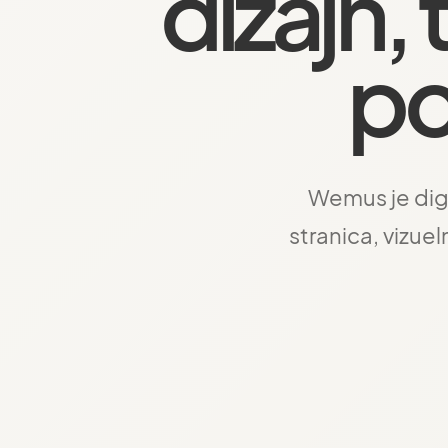
dizajn, 
po
Wemus je digi
stranica, vizuel